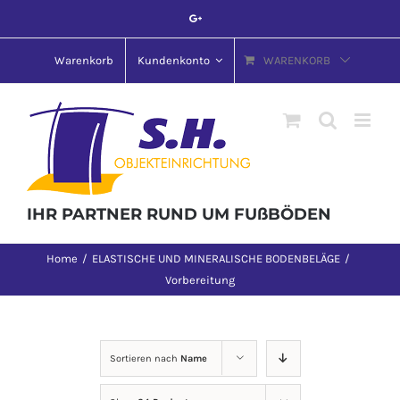
Skip
Google+
to
content
Warenkorb
Kundenkonto
WARENKORB
IHR PARTNER RUND UM FUßBÖDEN
Home
/
ELASTISCHE UND MINERALISCHE BODENBELÄGE
/
Vorbereitung
Sortieren nach
Name