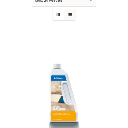
Show
24 Products
IN DEN WARENKORB
/
DETAILS