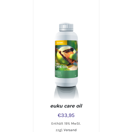
IN DEN WARENKORB
/
DETAILS
euku care oil
€
33,95
Enthält 19% MwSt.
zzgl.
Versand