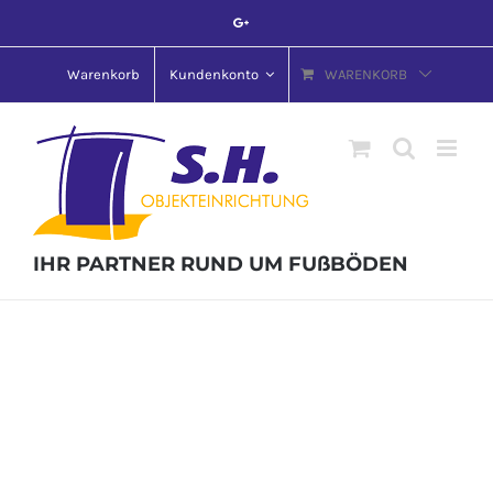
Skip
Google+
to
content
Warenkorb
Kundenkonto
WARENKORB
IHR PARTNER RUND UM FUßBÖDEN