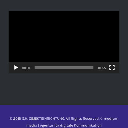
Video-
Player
00:00
01:55
© 2019 S.H. OBJEKTEINRICHTUNG. All Rights Reserved. © medium
media | Agentur für digitale Kommunikation