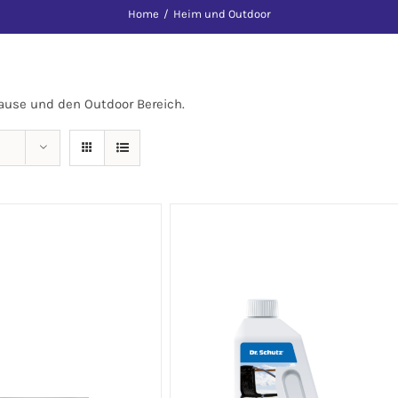
Home
/
Heim und Outdoor
Hause und den Outdoor Bereich.
WARENKORB
/
DETAILS
IN DEN WARENKORB
/
DETAILS