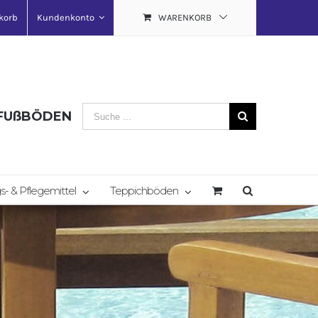
korb
Kundenkonto
WARENKORB
Search
 FUßBÖDEN
for:
s- & Pflegemittel
Teppichböden