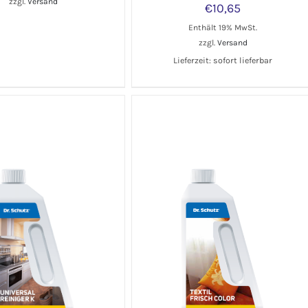
zzgl.
Versand
€
10,65
Enthält 19% MwSt.
zzgl.
Versand
Lieferzeit: sofort lieferbar
IN DEN WARENKORB
/
DETAILS
WARENKORB
/
DETAILS