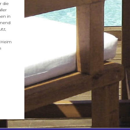
r die
ller
en in
onend
tz,
r Heim
n