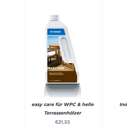
IN DEN WARENKORB
/
DETAILS
easy care für WPC & helle
Ino
Terrassenhölzer
€
21,35