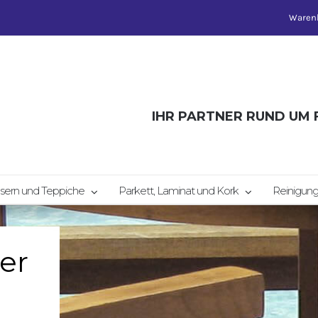
Waren
IHR PARTNER RUND UM
sern und Teppiche
Parkett, Laminat und Kork
Reinigung
er